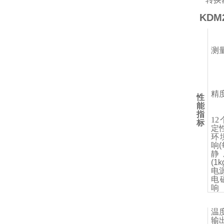
KD
测
精
性
能
指
1
标
定
环
响(
静
(1k
电
电
响
温
输