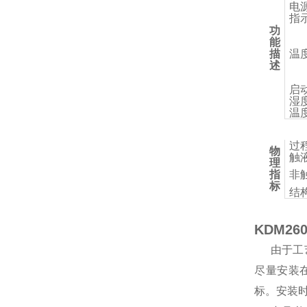
电
指
功
能
描
温
述
启
湿
温
过
物
触
理
指
非
标
结
KDM2
由于工
尽量安装
标。安装