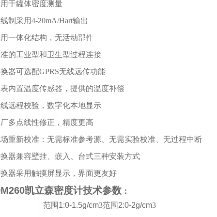
 适用于罐体密度测量
两线制采用4-20mA/Hart输出
 采用一体化结构，无活动部件
 标准的工业型和卫生型过程连接
 转换器可选配GPRS无线远传功能
 仪表内置温度传感器，提供的温度补偿
 在线远程校验，数字化本地显示
 工厂多点线性修正，精度更高
 现场重新校准：无需标准参考源、无需实验校准、无过程中断
 转换器兼容壁挂、嵌入、台式三种安装方式
 转换器采用触摸屏显示，界面更友好
DM260凯立森密度计技术参数
：
范围1:0-1.5g/cm
3
范围2:0-2g/cm
3