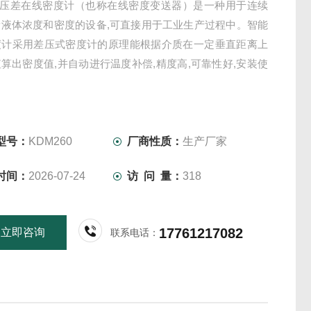
60压差在线密度计（也称在线密度变送器）是一种用于连续
量液体浓度和密度的设备,可直接用于工业生产过程中。智能
度计采用差压式密度计的原理能根据介质在一定垂直距离上
算出密度值,并自动进行温度补偿,精度高,可靠性好,安装使
。
型号：
KDM260
厂商性质：
生产厂家
时间：
2026-07-24
访 问 量：
318
17761217082
立即咨询
联系电话：