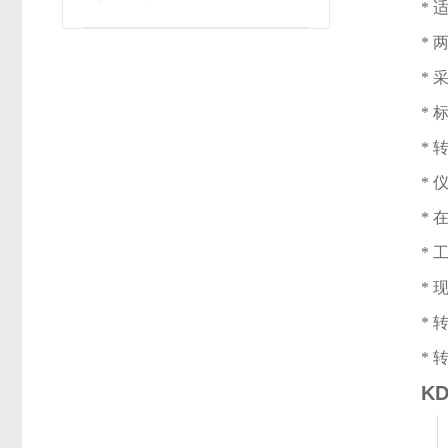
*
* 
*
*
*
*
*
*
*
*
*
K