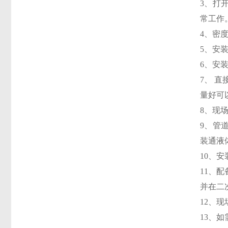
3、打
常工作
4、密
5、安
6、安
7、 直
量好可
8、现
9、管
装通液
10、
11、配
并在二次
12、
13、