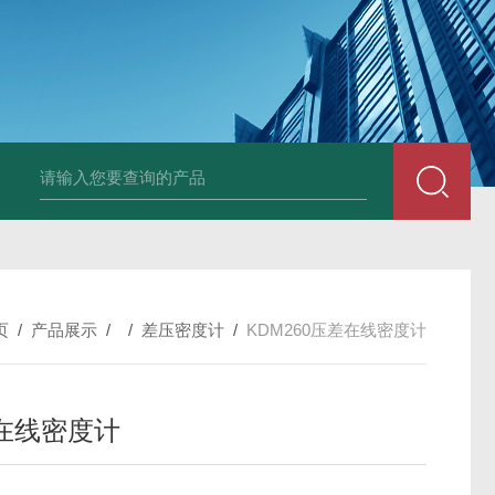
体压力变送器
KDM260音叉密度计
kdm280罗斯蒙特密度计
MH719
页
/
产品展示
/ /
差压密度计
/
KDM260压差在线密度计
在线密度计