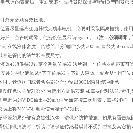
开电气盒的表盖后，重新安装时应拧紧以保证与密封
O型圈紧密
。
度计外壳必须有效接地。
装位置尽量远离变频器或大功率电机，必要时采取隔离措施，使
装好后，空管时调零，使密度值显示为0g/cm³。（
注：必须调零，
接式 在线液体密度计传感器部分间距*少为200mm,直径为50mm
以伸进管内的法兰和长度尺寸。
场液体必须保持没过两个测量传感器,法兰到一个传感器的距离可
道安装时需让液体从*下面传感器之下进入液体，或者从*上面
体时，管道阀门或者弯头部分至少留出30CM液体缓冲距离。
安装图红色法兰配对部分,为使用方提供安装,如需要配对法兰,请订
备电源为24V DC输出4-20mA信号如需接二次用表，需将24V“+
表上将24V“-”和电流信号端子“-”短接。
现场环境如果外部有腐蚀性液体，请做好防护措施。如果有雷击危
如需拆卸做清洗时，拆装时请保证传感器膜片不受到碰撞及其它损