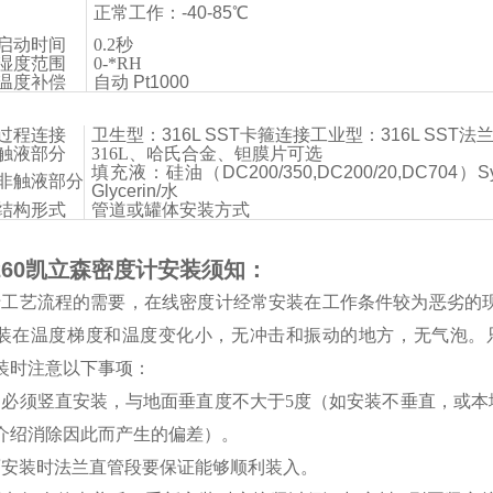
正常工作：-40-85℃
启动时间
0.2秒
湿度范围
0-*RH
温度补偿
自动 Pt1000
过程连接
卫生型：316L SST卡箍连接工业型：316L SST法
触液部分
316L、哈氏合金、钽膜片可选
填充液：硅油（DC200/350,DC200/20,DC704）Syl
非触液部分
Glycerin/水
结构形式
管道或罐体安装方式
260凯立森密度计安装须知：
于工艺流程的需要，在线密度计经常安装在工作条件较为恶劣的
装在温度梯度和温度变化小，无冲击和振动的地方，无气泡。
装时注意以下事项：
品必须竖直安装，与地面垂直度不大于5度（如安装不垂直，或
介绍消除因此而产生的偏差）。
面安装时法兰直管段要保证能够顺利装入。