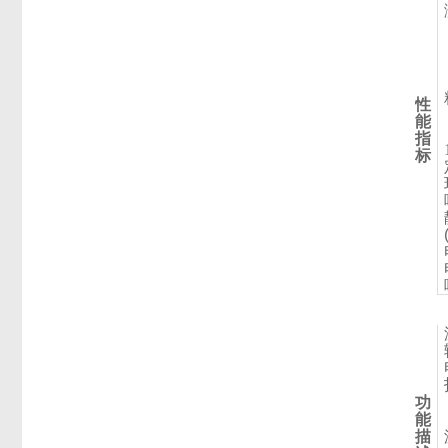
性
能
指
标
功
能
描