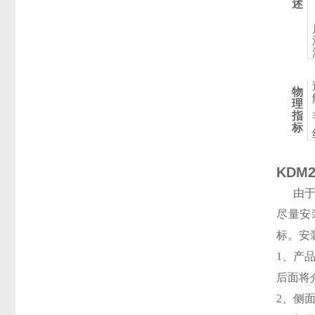
述
物
理
指
标
KDM
由
尽量安
标。安
1、产
后面将
2、侧