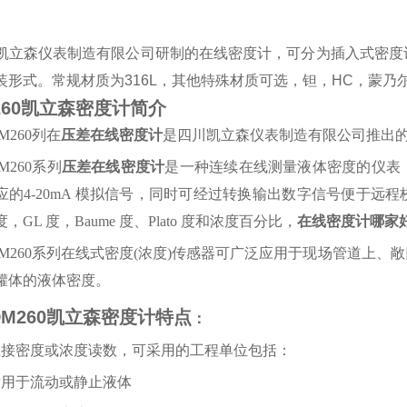
立森仪表制造有限公司研制的在线密度计，可分为插入式密度
装形式。常规材质为316L，其他特殊材质可选，钽，HC，蒙
260凯立森密度计简介
M260列在
压差在线密度计
是
四川凯立森仪表制造有限公司
推出
M260系列
压差在线密度计
是一种连续在线测量液体密度的仪表
应的4-20mA 模拟信号，同时可经过转换输出数字信号便于
 度，GL 度，Baume 度、Plato 度和浓度百分比，
在线密度计哪家
M260
系列在线式密度
(浓度)传感器可广泛应用于现场管道上、
罐体的液体密度。
DM260凯立森密度计特点
：
 直接密度或浓度读数，可采用的工程单位包括：
 适用于流动或静止液体