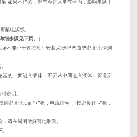
接触,如果不拧紧，湿气会进入电气盒内，影响电路正
用屏蔽电源线。
详细步骤见下页。
）
, 现场不能小于这些尺寸安装,如选择弯曲型密度计,请测
选。
传感器的上面进入液体，不要从中间进入液体。管道安
货时说明。
”接到密度计后面“+”极，电流信号“+”接密度计“-”极，
险，请在周围做好引地装置。
坏。