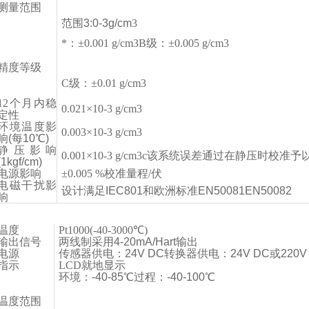
测量范围
范围3:0-3g/cm
3
*：±0.001 g/cm
3
B级：±0.005 g/cm
3
精度等级
C级：±0.01 g/cm
3
12个月内稳
0.021×10
-3
g/cm
3
定性
环境温度影
0.003×10
-3
g/cm
3
响(每10℃)
静压影响
0.001×10
-3
g/cm
3
c该系统误差通过在静压时校准予
(1kgf/cm)
电源影响
±0.005 %校准量程/伏
电磁干扰影
设计满足IEC801和欧洲标准EN50081EN50082
响
温度
Pt1000(-40-3000℃)
输出信号
两线制采用4-20mA/Hart输出
电源
传感器供电：24V DC转换器供电：24V DC或220V 
指示
LCD就地显示
环境：-40-85℃过程：-40-100℃
温度范围