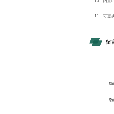
10、内置
11、可
留
您
您