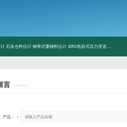
度计
石灰仓料位计
钢带式重锤料位计
3051电容式压力变送器
粉尘气
留言
/ ORDER
产品：