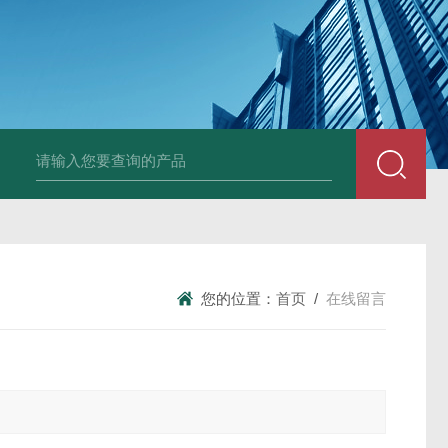
体压力变送器
KDM260音叉密度计
kdm280罗斯蒙特密度计
MH719
您的位置：
首页
/
在线留言