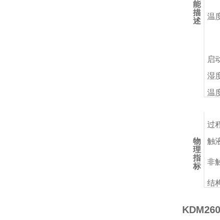
能
描
温
述
启
湿
温
过
物
触
理
指
非
标
结
KDM2