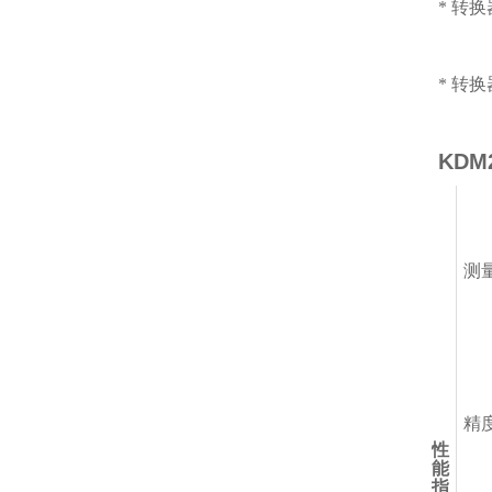
* 转
* 转
KD
测
精
性
能
指