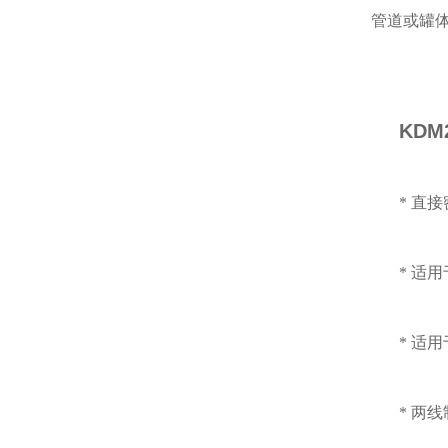
管道或罐
KD
* 直
* 适
* 适
* 两线