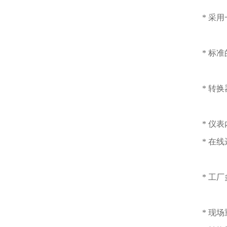
* 采
* 标
* 转
* 仪
* 在
* 工
* 现