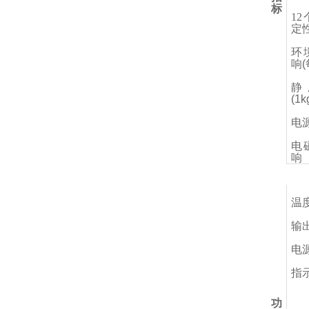
标
1
定
环
响(
静
(1k
电
电
响
温
输
电
指
功