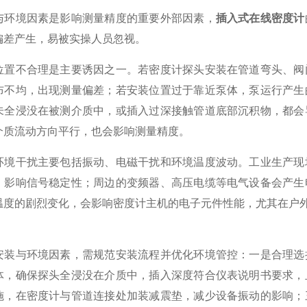
境因素是影响测量精度的重要外部因素，
插入式在线密度计
偏差产生，易被实操人员忽视。
不合理是主要诱因之一。若密度计探头安装在管道弯头、阀门
布不均，出现测量偏差；若安装位置过于靠近泵体，泵运行产生
未全浸没在被测介质中，或插入过深接触管道底部沉积物，都会
介质流动方向平行，也会影响测量精度。
干扰主要包括振动、电磁干扰和环境温度波动。工业生产现场
，影响信号稳定性；周边的变频器、高压电缆等电气设备会产生
温度的剧烈变化，会影响密度计主机的电子元件性能，尤其在户
与环境因素，需规范安装流程并优化环境管控：一是合理选择
体，确保探头全浸没在介质中，插入深度符合仪表说明书要求，
施，在密度计与管道连接处加装减震垫，减少设备振动的影响；