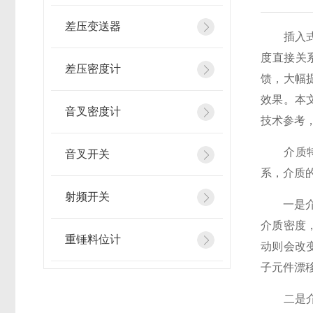
差压变送器
插入式在
度直接关
差压密度计
馈，大幅
效果。本
音叉密度计
技术参考
介质特性
音叉开关
系，介质
射频开关
一是介质
介质密度
重锤料位计
动则会改
子元件漂
二是介质