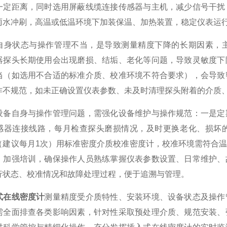
一定距离，同时选用屏蔽线缆连接传感器与主机，减少信号干扰
雨水冲刷，高温或低温环境下加装保温、加热装置，稳定仪表运
状态与操作管理不当，是导致测量精度下降的长期因素，主
器探头长期使用会出现磨损、结垢、老化等问题，导致灵敏度下
当（如选用不合适的标准介质、校准环境不符合要求），会导致
作不规范，如未正确设置仪表参数、未及时清理探头附着的介质
自身与操作管理问题，需强化设备维护与操作规范：一是定期
感器连接线路，每月检查探头磨损情况，及时更换老化、损坏
（建议每月1次）用标准密度介质校准密度计，校准环境需符合
，加强培训，确保操作人员熟练掌握仪表参数设置、日常维护、
行状态、校准情况和故障处理过程，便于追溯与管理。
式在线密度计
测量精度受介质特性、安装环境、设备状态及操作
需全面排查各类影响因素，针对性采取预处理介质、规范安装、