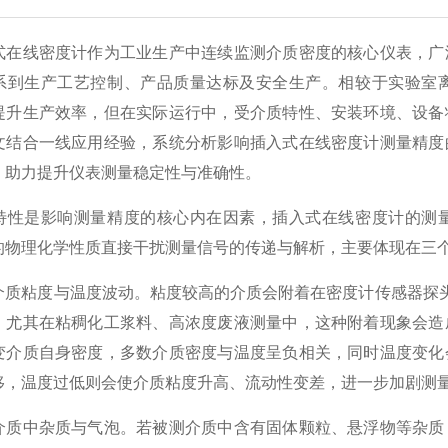
线密度计作为工业生产中连续监测介质密度的核心仪表，广泛
系到生产工艺控制、产品质量达标及安全生产。相较于实验室
提升生产效率，但在实际运行中，受介质特性、安装环境、设备
文结合一线应用经验，系统分析影响插入式在线密度计测量精度
，助力提升仪表测量稳定性与准确性。
是影响测量精度的核心内在因素，插入式在线密度计的测量
的物理化学性质直接干扰测量信号的传递与解析，主要体现在三
粘度与温度波动。粘度较高的介质会附着在密度计传感器探头上
，尤其在粘稠化工浆料、高浓度废液测量中，这种附着现象会造
变介质自身密度，多数介质密度与温度呈负相关，同时温度变化
移，温度过低则会使介质粘度升高、流动性变差，进一步加剧测
中杂质与气泡。若被测介质中含有固体颗粒、悬浮物等杂质，