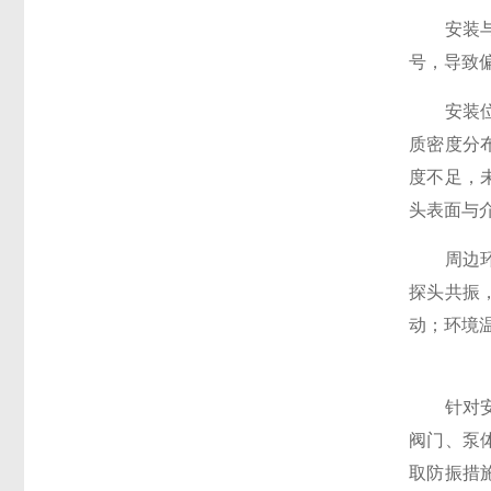
安装与环
号，导致
安装位置
质密度分
度不足，
头表面与
周边环境
探头共振
动；环境
针对安装
阀门、泵
取防振措