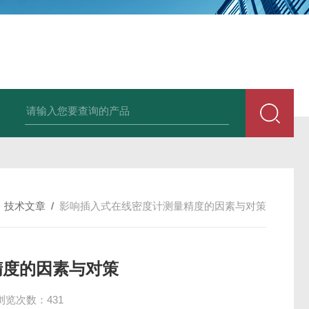
体压力变送器
KDM260音叉密度计
kdm280罗斯蒙特密度计
MH719
/
技术文章
/
影响插入式在线密度计测量精度的因素与对策
精度的因素与对策
浏览次数：431