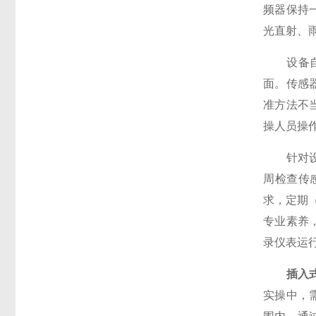
频器保持
光直射、
设备自身
面。传感
准方法不
操人员操
针对设备
周检查传
求，定期
专业素养
录仪表运
插入
实操中，