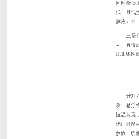
同时杂质
低，且气
酵液）中
三是介质
耗，直接
现非线性
针对介质
质、悬浮
恒温装置
选用耐腐
参数，确