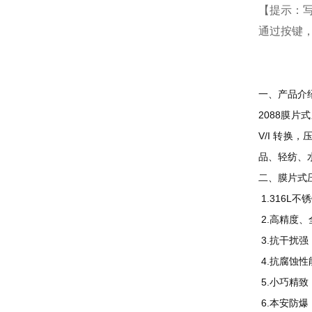
【提示：写
通过按键
一、产品
2088膜
V/I 转
品、轻纺、
二、膜片式
1.316L
2.高精度
3.抗干扰强
4.抗腐蚀
5.小巧精
6.本安防爆