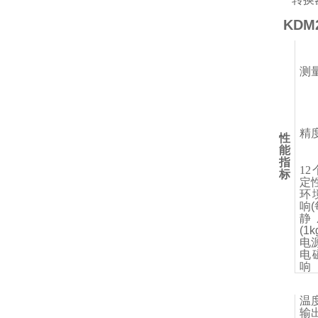
KD
测
精
性
能
指
1
标
定
环
响(
静
(1k
电
电
响
温
输