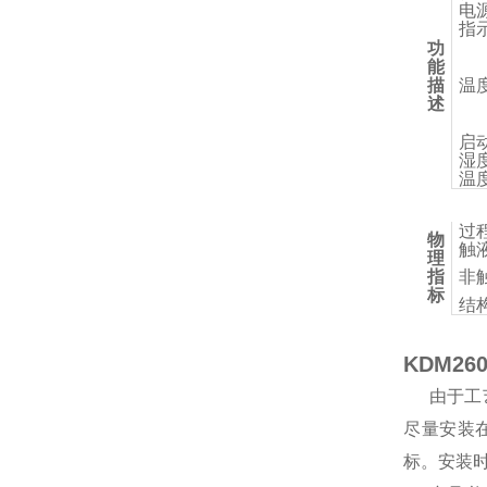
电
指
功
能
描
温
述
启
湿
温
过
物
触
理
指
非
标
结
KDM2
由于工
尽量安装
标。安装