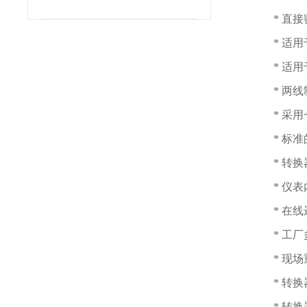
* 直
* 适
* 适
* 两线
* 采
* 标
* 转
* 仪
* 在
* 工
* 现
* 转
* 转