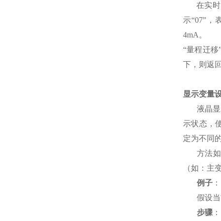
在实时
示“07
4mA。
“量程迁移
下，则返
显示变量
液晶显
示状态，
定为不同
方法
（如：主变
例子
：
假设当
步骤
：