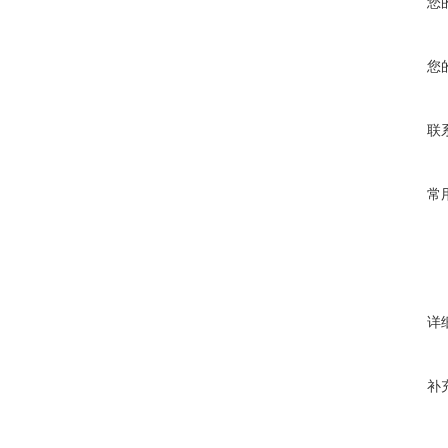
您
您
联
常
详
补