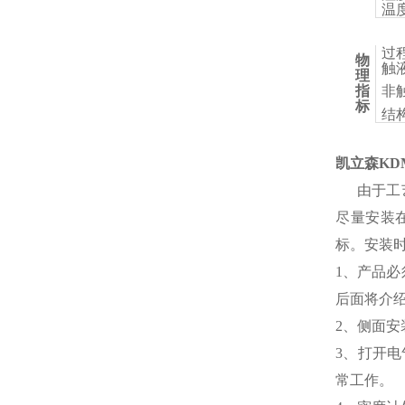
温
过
物
触
理
指
非
标
结
凯立森
KD
由于工
尽量安装
标。安装
1、产品
后面将介
2、侧面
3、
打开电
常工作。