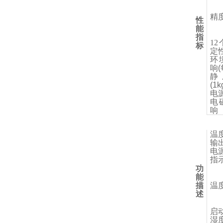
精
性
能
指
1
标
定
环
响(
静
(1k
电
电
响
温
输
电
指
功
能
描
温
述
启
湿