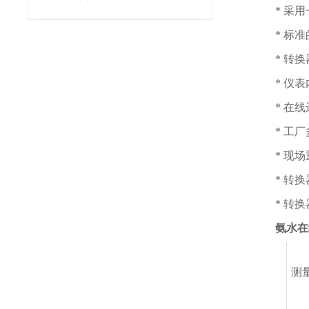
* 采
* 标
* 转
* 仪
* 在
* 工
* 现
* 转
* 转
氨水在
测