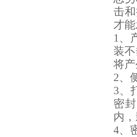
击和
才能
1、
装不
将产
2、
3、
密封
内，
4、