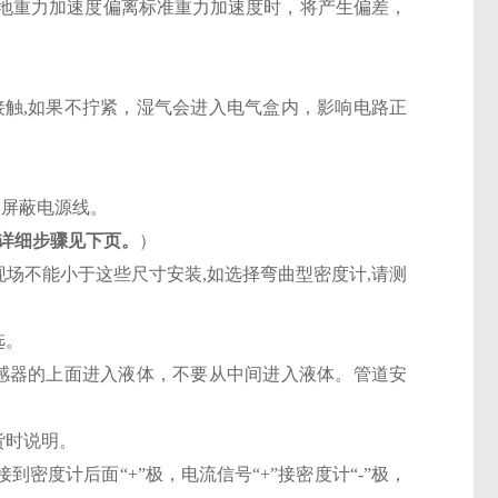
本地重力加速度偏离标准重力加速度时，将产生偏差，
接触,如果不拧紧，湿气会进入电气盒内，影响电路正
用屏蔽电源线。
详细步骤见下页。
）
, 现场不能小于这些尺寸安装,如选择弯曲型密度计,请测
选。
传感器的上面进入液体，不要从中间进入液体。管道安
货时说明。
”接到密度计后面“+”极，电流信号“+”接密度计“-”极，