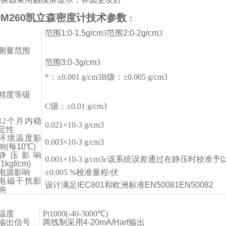
DM260凯立森密度计技术参数
：
范围1:0-1.5g/cm
3
范围2:0-2g/cm
3
测量范围
范围3:0-3g/cm
3
*：±0.001 g/cm
3
B级：±0.005 g/cm
3
精度等级
C级：±0.01 g/cm
3
12个月内稳
0.021×10
-3
g/cm
3
定性
环境温度影
0.003×10
-3
g/cm
3
响(每10℃)
静压影响
0.001×10
-3
g/cm
3
c该系统误差通过在静压时校准予
(1kgf/cm)
电源影响
±0.005 %校准量程/伏
电磁干扰影
设计满足IEC801和欧洲标准EN50081EN50082
响
温度
Pt1000(-40-3000℃)
输出信号
两线制采用4-20mA/Hart输出