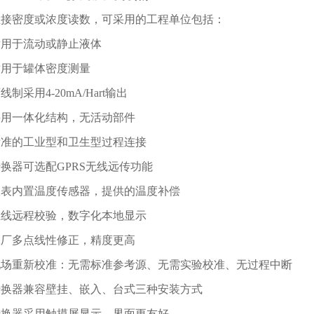
 直接密度或浓度读数，可采用的工程单位包括：
 适用于流动或静止液体
 适用于罐体密度测量
两线制采用4-20mA/Hart输出
 采用一体化结构，无活动部件
 标准的工业型和卫生型过程连接
 转换器可选配GPRS无线远传功能
 仪表内置温度传感器，提供的温度补偿
 在线远程校验，数字化本地显示
 工厂多点线性修正，精度更高
 现场重新校准：无需标准参考源、无需实验校准、无过程中断
 转换器兼容壁挂、嵌入、台式三种安装方式
 转换器采用触摸屏显示，界面更友好