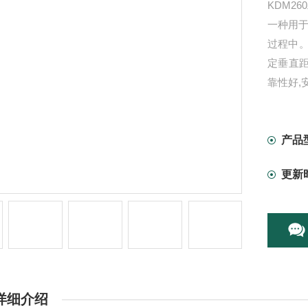
KDM2
一种用
过程中
定垂直距
靠性好,
产品
更新
详细介绍