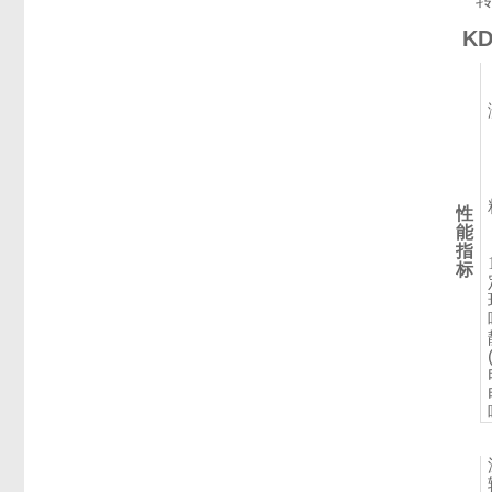
K
性
能
指
标