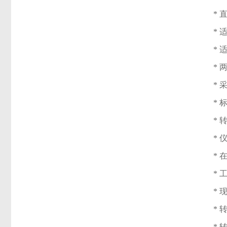
*
*
*
* 
*
*
*
*
*
*
*
*
*