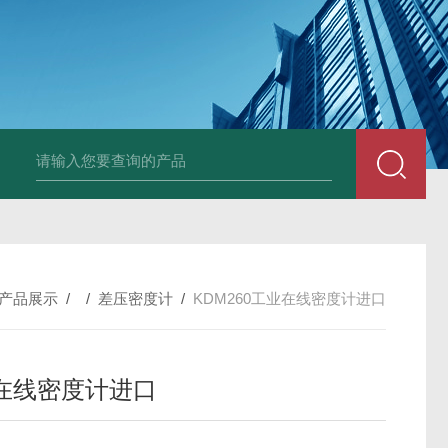
体压力变送器
KDM260音叉密度计
kdm280罗斯蒙特密度计
MH719
产品展示
/ /
差压密度计
/
KDM260工业在线密度计进口
在线密度计进口