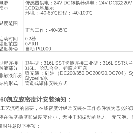
电源
传感器供电：24V DC转换器供电：24V DC或220V 
指示
LCD就地显示
环境：-40-85℃过程：-40-100℃
温度范围
正常工作：-40-85℃
启动时间
0.2秒
湿度范围
0-*RH
温度补偿
自动 Pt1000
过程连接
卫生型：316L SST卡箍连接工业型：316L SST法
触液部分
316L、哈氏合金、钽膜片可选
填充液：硅油（DC200/350,DC200/20,DC704）Syl
非触液部分
Glycerin/水
结构形式
管道或罐体安装方式
260凯立森密度计安装须知：
于工艺流程的需要，在线密度计经常安装在工作条件较为恶劣的
装在温度梯度和温度变化小，无冲击和振动的地方，无气泡。
装时注意以下事项：