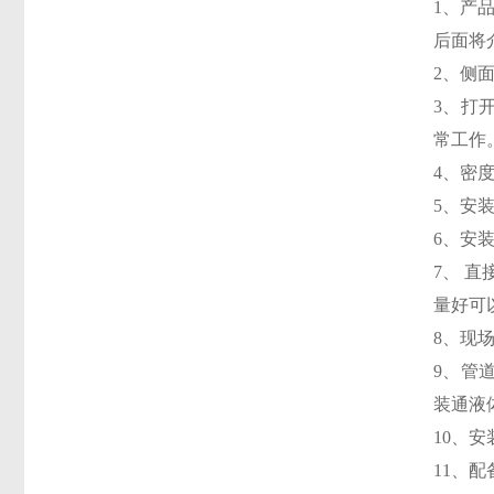
1、产
后面将
2、侧
3、
打
常工作
4、密
5、安
6、安
7、 直
量好可
8、现
9、管
装通液
10、
11、配