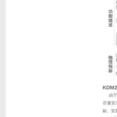
功
能
描
述
物
理
指
标
KDM
由
尽量安
标。安