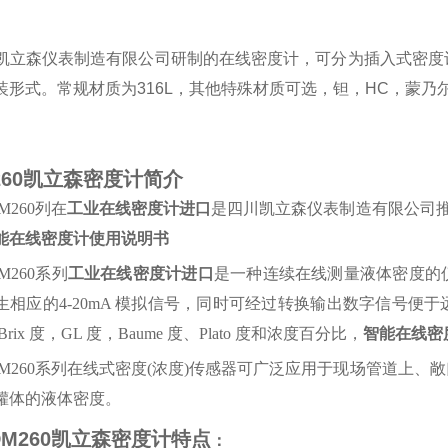
立森仪表制造有限公司研制的在线密度计，可分为插入式密度
装形式。常规材质为316L，其他特殊材质可选，钽，HC，蒙
260凯立森密度计简介
M260列在
工业在线密度计进口
是
四川凯立森仪表制造有限公司
能在线密度计使用说明书
M260系列
工业在线密度计进口
是一种连续在线测量液体密度的
生相应的4-20mA 模拟信号，同时可经过转换输出数字信号
Brix 度，GL 度，Baume 度、Plato 度和浓度百分比，
智能在线密
M260
系列在线式密度
(浓度)传感器可广泛应用于现场管道上、
罐体的液体密度。
DM260凯立森密度计特点
：