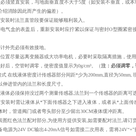
品必须竖直安装，与地面垂直度不大于5度（如安装不垂直，或
介绍消除因此而产生的偏差）。
面安装时法兰直管段要保证能够顺利装入。
开电气盒的表盖后，重新安装时应拧紧以保证与密封
O型圈紧密
。
度计外壳必须有效接地。
装位置尽量远离变频器或大功率电机，必要时采取隔离措施，使
装好后，空管时调零，使密度值显示为0g/cm³。（
注：必须调零，
接式 在线液体密度计传感器部分间距*少为200mm,直径为50mm
以伸进管内的法兰和长度尺寸。
场液体必须保持没过两个测量传感器,法兰到一个传感器的距离可
道安装时需让液体从*下面传感器之下进入液体，或者从*上面
体时，管道阀门或者弯头部分至少留出30CM液体缓冲距离。
安装图红色法兰配对部分,为使用方提供安装,如需要配对法兰,请订
备电源为24V DC输出4-20mA信号如需接二次用表，需将24V“+